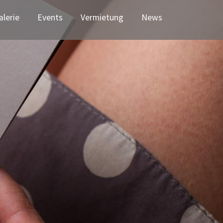
nt)
alerie
Events
Vermietung
News