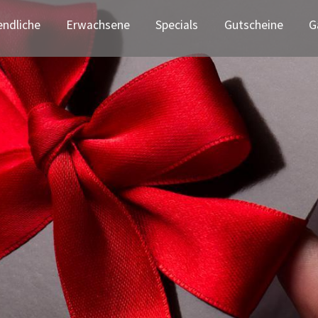
(curre
endliche
Erwachsene
Specials
Gutscheine
G