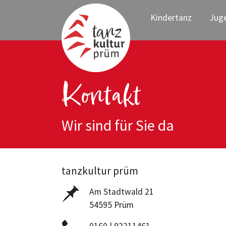
Kindertanz
Jug
Zum Hauptinhalt springen
Kontakt
Wir sind für Sie da
tanzkultur prüm
Am Stadtwald 21
54595 Prüm