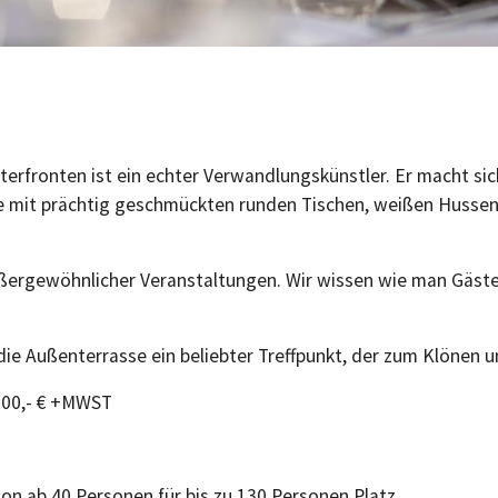
terfronten ist ein echter Verwandlungskünstler. Er macht si
ie mit prächtig geschmückten runden Tischen, weißen Husse
außergewöhnlicher Veranstaltungen. Wir wissen wie man Gäst
e Außenterrasse ein beliebter Treffpunkt, der zum Klönen u
 300,- € +MWST
hon ab 40 Personen für bis zu 130 Personen Platz.